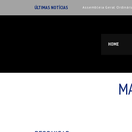
ÚLTIMAS
NOTÍCIAS
Assembleia Geral Ordinári
CARNAVAL NO DESPORTIVO
CONVOCATÓRIA
HOME
114 Atletas na Gala do De
Breves do Futsal
MA