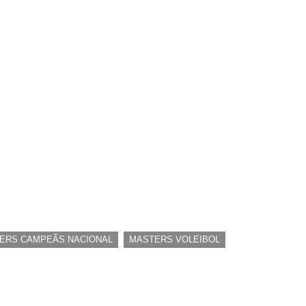
MODALIDADES
C
Atletismo
Badminton
Basquetebol
Futsal
Futevólei
Hóquei em Patins
Ténis de Mesa
Vóleibol
,
ERS CAMPEÃS NACIONAL
MASTERS VOLEIBOL
HOME
TERMOS E CONDIÇÕES
PRIVA
etinbound.pt