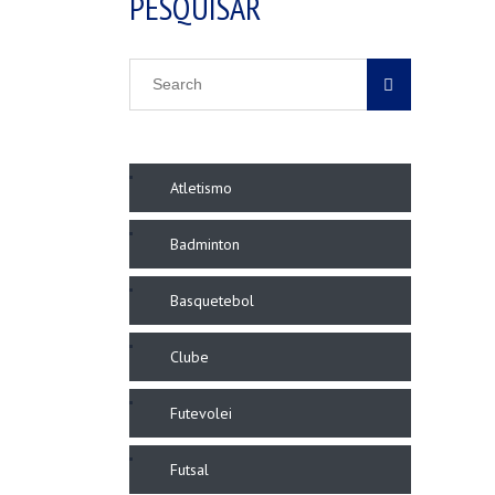
PESQUISAR
Atletismo
Badminton
Basquetebol
Clube
Futevolei
Futsal