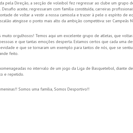
da pela Direção, a secção de voleibol fez regressar ao clube um grupo d
. Desafio aceite, regressaram com família constituída, carreiras profissiona
ontade de voltar a vestir a nossa camisola e trazer à pele o espírito de 
scalão atingisse o ponto mais alto da ambição competitiva: ser Campeãs N
 muito orgulhosos! Temos aqui um excelente grupo de atletas, que volta
pessoas e que tantas emoções desperta. Estamos certos que cada uma des
evidade e que se tornaram um exemplo para tantos de nós, que se sentiu i
ande feito.
omenageadas no intervalo de um jogo da Liga de Basquetebol, diante de t
sto e repetido.
 meninas!! Somos uma família, Somos Desportivo!!