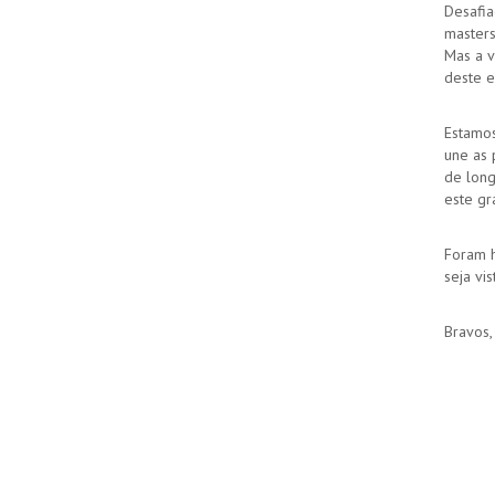
Desafia
masters
Mas a v
deste e
Estamos
une as 
de long
este gr
Foram h
seja vi
Bravos,